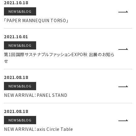
2021.10.18
NEWS&BLOG
「PAPER MANNEQUIN TORSO」
2021.10.01
NEWS&BLOG
第1回国際サステナブルファッションEXPO秋 出展のお知ら
せ
2021.08.18
NEWS&BLOG
NEW ARRIVAL：PANEL STAND
2021.08.18
NEWS&BLOG
NEW ARRIVAL：axis Circle Table