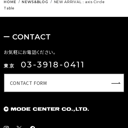
HOME
NEWS&BLOG
NEW ARRIVAL：axis Circle
Table
CONTACT
お気軽にお電話ください。
03-3918-0411
東京
CONTACT FORM